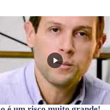
ão
é um risco muito grande!