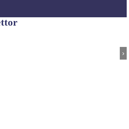
ttor
›