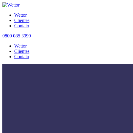
Wettor
Clientes
Contato
0800 085 3999
Wettor
Clientes
Contato