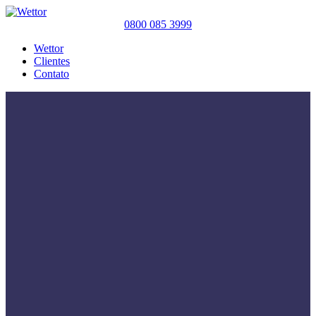
0800 085 3999
Wettor
Clientes
Contato