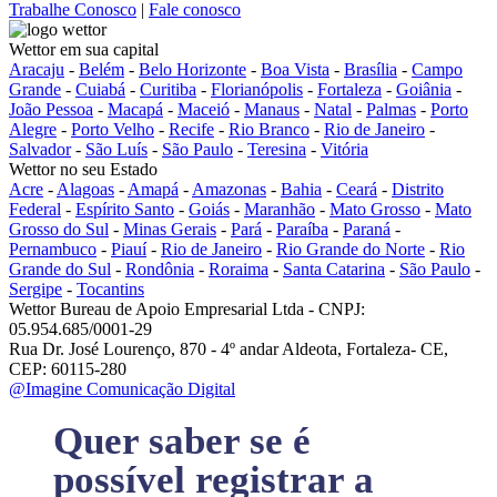
Trabalhe Conosco
|
Fale conosco
Wettor em sua capital
Aracaju
-
Belém
-
Belo Horizonte
-
Boa Vista
-
Brasília
-
Campo
Grande
-
Cuiabá
-
Curitiba
-
Florianópolis
-
Fortaleza
-
Goiânia
-
João Pessoa
-
Macapá
-
Maceió
-
Manaus
-
Natal
-
Palmas
-
Porto
Alegre
-
Porto Velho
-
Recife
-
Rio Branco
-
Rio de Janeiro
-
Salvador
-
São Luís
-
São Paulo
-
Teresina
-
Vitória
Wettor no seu Estado
Acre
-
Alagoas
-
Amapá
-
Amazonas
-
Bahia
-
Ceará
-
Distrito
Federal
-
Espírito Santo
-
Goiás
-
Maranhão
-
Mato Grosso
-
Mato
Grosso do Sul
-
Minas Gerais
-
Pará
-
Paraíba
-
Paraná
-
Pernambuco
-
Piauí
-
Rio de Janeiro
-
Rio Grande do Norte
-
Rio
Grande do Sul
-
Rondônia
-
Roraima
-
Santa Catarina
-
São Paulo
-
Sergipe
-
Tocantins
Wettor Bureau de Apoio Empresarial Ltda - CNPJ:
05.954.685/0001-29
Rua Dr. José Lourenço, 870 - 4º andar Aldeota, Fortaleza- CE,
CEP: 60115-280
@Imagine Comunicação Digital
Quer saber se é
possível registrar a