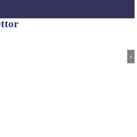
ttor
›