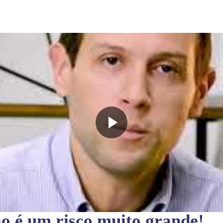
ão
é um risco muito grande!