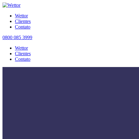
Wettor
Clientes
Contato
0800 085 3999
Wettor
Clientes
Contato