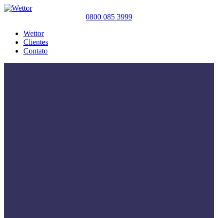
0800 085 3999
Wettor
Clientes
Contato