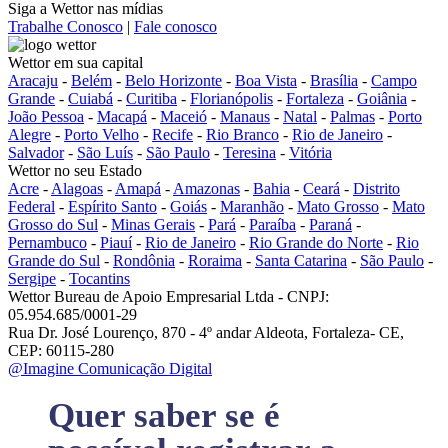
Siga a Wettor nas mídias
Trabalhe Conosco
|
Fale conosco
Wettor em sua capital
Aracaju
-
Belém
-
Belo Horizonte
-
Boa Vista
-
Brasília
-
Campo
Grande
-
Cuiabá
-
Curitiba
-
Florianópolis
-
Fortaleza
-
Goiânia
-
João Pessoa
-
Macapá
-
Maceió
-
Manaus
-
Natal
-
Palmas
-
Porto
Alegre
-
Porto Velho
-
Recife
-
Rio Branco
-
Rio de Janeiro
-
Salvador
-
São Luís
-
São Paulo
-
Teresina
-
Vitória
Wettor no seu Estado
Acre
-
Alagoas
-
Amapá
-
Amazonas
-
Bahia
-
Ceará
-
Distrito
Federal
-
Espírito Santo
-
Goiás
-
Maranhão
-
Mato Grosso
-
Mato
Grosso do Sul
-
Minas Gerais
-
Pará
-
Paraíba
-
Paraná
-
Pernambuco
-
Piauí
-
Rio de Janeiro
-
Rio Grande do Norte
-
Rio
Grande do Sul
-
Rondônia
-
Roraima
-
Santa Catarina
-
São Paulo
-
Sergipe
-
Tocantins
Wettor Bureau de Apoio Empresarial Ltda - CNPJ:
05.954.685/0001-29
Rua Dr. José Lourenço, 870 - 4º andar Aldeota, Fortaleza- CE,
CEP: 60115-280
@Imagine Comunicação Digital
Quer saber se é