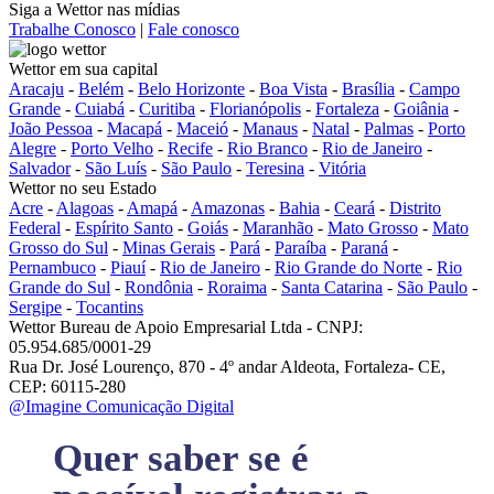
Siga a Wettor nas mídias
Trabalhe Conosco
|
Fale conosco
Wettor em sua capital
Aracaju
-
Belém
-
Belo Horizonte
-
Boa Vista
-
Brasília
-
Campo
Grande
-
Cuiabá
-
Curitiba
-
Florianópolis
-
Fortaleza
-
Goiânia
-
João Pessoa
-
Macapá
-
Maceió
-
Manaus
-
Natal
-
Palmas
-
Porto
Alegre
-
Porto Velho
-
Recife
-
Rio Branco
-
Rio de Janeiro
-
Salvador
-
São Luís
-
São Paulo
-
Teresina
-
Vitória
Wettor no seu Estado
Acre
-
Alagoas
-
Amapá
-
Amazonas
-
Bahia
-
Ceará
-
Distrito
Federal
-
Espírito Santo
-
Goiás
-
Maranhão
-
Mato Grosso
-
Mato
Grosso do Sul
-
Minas Gerais
-
Pará
-
Paraíba
-
Paraná
-
Pernambuco
-
Piauí
-
Rio de Janeiro
-
Rio Grande do Norte
-
Rio
Grande do Sul
-
Rondônia
-
Roraima
-
Santa Catarina
-
São Paulo
-
Sergipe
-
Tocantins
Wettor Bureau de Apoio Empresarial Ltda - CNPJ:
05.954.685/0001-29
Rua Dr. José Lourenço, 870 - 4º andar Aldeota, Fortaleza- CE,
CEP: 60115-280
@Imagine Comunicação Digital
Quer saber se é