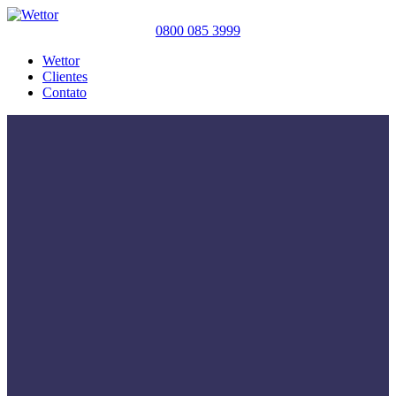
0800 085 3999
Wettor
Clientes
Contato