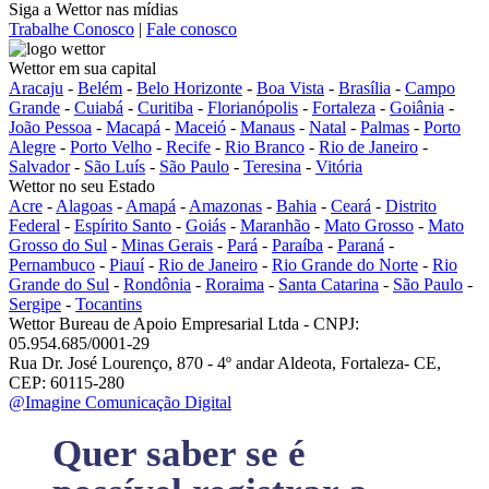
Siga a Wettor nas mídias
Trabalhe Conosco
|
Fale conosco
Wettor em sua capital
Aracaju
-
Belém
-
Belo Horizonte
-
Boa Vista
-
Brasília
-
Campo
Grande
-
Cuiabá
-
Curitiba
-
Florianópolis
-
Fortaleza
-
Goiânia
-
João Pessoa
-
Macapá
-
Maceió
-
Manaus
-
Natal
-
Palmas
-
Porto
Alegre
-
Porto Velho
-
Recife
-
Rio Branco
-
Rio de Janeiro
-
Salvador
-
São Luís
-
São Paulo
-
Teresina
-
Vitória
Wettor no seu Estado
Acre
-
Alagoas
-
Amapá
-
Amazonas
-
Bahia
-
Ceará
-
Distrito
Federal
-
Espírito Santo
-
Goiás
-
Maranhão
-
Mato Grosso
-
Mato
Grosso do Sul
-
Minas Gerais
-
Pará
-
Paraíba
-
Paraná
-
Pernambuco
-
Piauí
-
Rio de Janeiro
-
Rio Grande do Norte
-
Rio
Grande do Sul
-
Rondônia
-
Roraima
-
Santa Catarina
-
São Paulo
-
Sergipe
-
Tocantins
Wettor Bureau de Apoio Empresarial Ltda - CNPJ:
05.954.685/0001-29
Rua Dr. José Lourenço, 870 - 4º andar Aldeota, Fortaleza- CE,
CEP: 60115-280
@Imagine Comunicação Digital
Quer saber se é