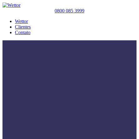
0800 085 3999
Wettor
Clientes
Contato