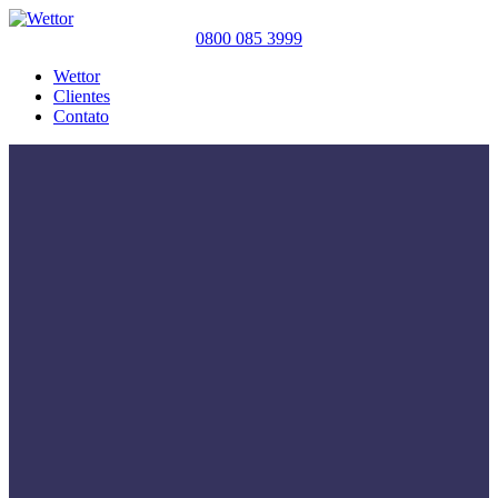
0800 085 3999
Wettor
Clientes
Contato