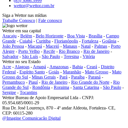
(85) 3066.3999
wettor@wettor.com.br
Siga a Wettor nas mídias
Trabalhe Conosco
|
Fale conosco
Wettor em sua capital
Aracaju
-
Belém
-
Belo Horizonte
-
Boa Vista
-
Brasília
-
Campo
Grande
-
Cuiabá
-
Curitiba
-
Florianópolis
-
Fortaleza
-
Goiânia
-
João Pessoa
-
Macapá
-
Maceió
-
Manaus
-
Natal
-
Palmas
-
Porto
Alegre
-
Porto Velho
-
Recife
-
Rio Branco
-
Rio de Janeiro
-
Salvador
-
São Luís
-
São Paulo
-
Teresina
-
Vitória
Wettor no seu Estado
Acre
-
Alagoas
-
Amapá
-
Amazonas
-
Bahia
-
Ceará
-
Distrito
Federal
-
Espírito Santo
-
Goiás
-
Maranhão
-
Mato Grosso
-
Mato
Grosso do Sul
-
Minas Gerais
-
Pará
-
Paraíba
-
Paraná
-
Pernambuco
-
Piauí
-
Rio de Janeiro
-
Rio Grande do Norte
-
Rio
Grande do Sul
-
Rondônia
-
Roraima
-
Santa Catarina
-
São Paulo
-
Sergipe
-
Tocantins
Wettor Bureau de Apoio Empresarial Ltda - CNPJ:
05.954.685/0001-29
Rua Dr. José Lourenço, 870 - 4º andar Aldeota, Fortaleza- CE,
CEP: 60115-280
@Imagine Comunicação Digital