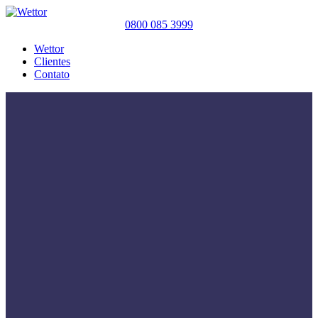
0800 085 3999
Wettor
Clientes
Contato