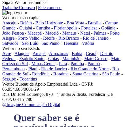
Siga a Wettor nas mídias
Trabalhe Conosco
|
Fale conosco
Wettor em sua capital
Aracaju
-
Belém
-
Belo Horizonte
-
Boa Vista
-
Brasília
-
Campo
Grande
-
Cuiabá
-
Curitiba
-
Florianópolis
-
Fortaleza
-
Goiânia
-
João Pessoa
-
Macapá
-
Maceió
-
Manaus
-
Natal
-
Palmas
-
Porto
Alegre
-
Porto Velho
-
Recife
-
Rio Branco
-
Rio de Janeiro
-
Salvador
-
São Luís
-
São Paulo
-
Teresina
-
Vitória
Wettor no seu Estado
Acre
-
Alagoas
-
Amapá
-
Amazonas
-
Bahia
-
Ceará
-
Distrito
Federal
-
Espírito Santo
-
Goiás
-
Maranhão
-
Mato Grosso
-
Mato
Grosso do Sul
-
Minas Gerais
-
Pará
-
Paraíba
-
Paraná
-
Pernambuco
-
Piauí
-
Rio de Janeiro
-
Rio Grande do Norte
-
Rio
Grande do Sul
-
Rondônia
-
Roraima
-
Santa Catarina
-
São Paulo
-
Sergipe
-
Tocantins
Wettor Bureau de Apoio Empresarial Ltda - CNPJ:
05.954.685/0001-29
Rua Dr. José Lourenço, 870 - 4º andar Aldeota, Fortaleza- CE,
CEP: 60115-280
@Imagine Comunicação Digital
Quer saber se é