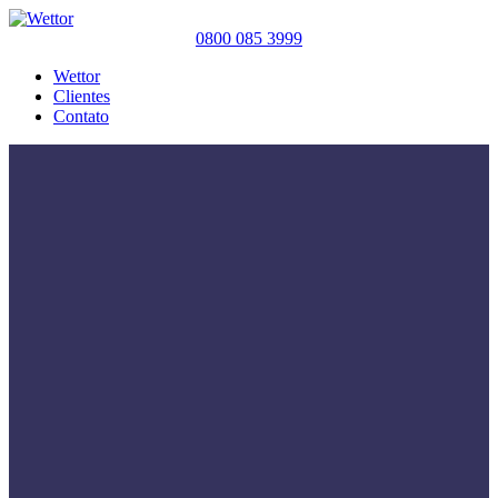
0800 085 3999
Wettor
Clientes
Contato