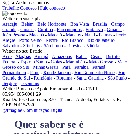
Siga a Wettor nas mídias
Trabalhe Conosco
|
Fale conosco
Wettor em sua capital
Aracaju
-
Belém
-
Belo Horizonte
-
Boa Vista
-
Brasília
-
Campo
Grande
-
Cuiabá
-
Curitiba
-
Florianópolis
-
Fortaleza
-
Goiânia
-
João Pessoa
-
Macapá
-
Maceió
-
Manaus
-
Natal
-
Palmas
-
Porto
Alegre
-
Porto Velho
-
Recife
-
Rio Branco
-
Rio de Janeiro
-
Salvador
-
São Luís
-
São Paulo
-
Teresina
-
Vitória
Wettor no seu Estado
Acre
-
Alagoas
-
Amapá
-
Amazonas
-
Bahia
-
Ceará
-
Distrito
Federal
-
Espírito Santo
-
Goiás
-
Maranhão
-
Mato Grosso
-
Mato
Grosso do Sul
-
Minas Gerais
-
Pará
-
Paraíba
-
Paraná
-
Pernambuco
-
Piauí
-
Rio de Janeiro
-
Rio Grande do Norte
-
Rio
Grande do Sul
-
Rondônia
-
Roraima
-
Santa Catarina
-
São Paulo
-
Sergipe
-
Tocantins
Wettor Bureau de Apoio Empresarial Ltda - CNPJ:
05.954.685/0001-29
Rua Dr. José Lourenço, 870 - 4º andar Aldeota, Fortaleza- CE,
CEP: 60115-280
@Imagine Comunicação Digital
Quer saber se é