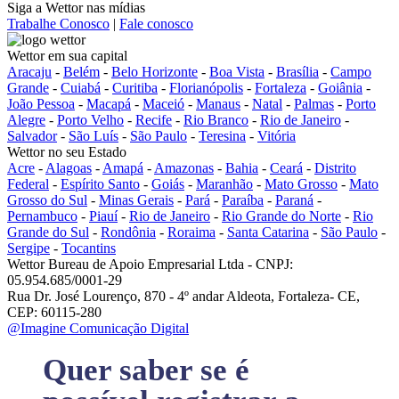
Siga a Wettor nas mídias
Trabalhe Conosco
|
Fale conosco
Wettor em sua capital
Aracaju
-
Belém
-
Belo Horizonte
-
Boa Vista
-
Brasília
-
Campo
Grande
-
Cuiabá
-
Curitiba
-
Florianópolis
-
Fortaleza
-
Goiânia
-
João Pessoa
-
Macapá
-
Maceió
-
Manaus
-
Natal
-
Palmas
-
Porto
Alegre
-
Porto Velho
-
Recife
-
Rio Branco
-
Rio de Janeiro
-
Salvador
-
São Luís
-
São Paulo
-
Teresina
-
Vitória
Wettor no seu Estado
Acre
-
Alagoas
-
Amapá
-
Amazonas
-
Bahia
-
Ceará
-
Distrito
Federal
-
Espírito Santo
-
Goiás
-
Maranhão
-
Mato Grosso
-
Mato
Grosso do Sul
-
Minas Gerais
-
Pará
-
Paraíba
-
Paraná
-
Pernambuco
-
Piauí
-
Rio de Janeiro
-
Rio Grande do Norte
-
Rio
Grande do Sul
-
Rondônia
-
Roraima
-
Santa Catarina
-
São Paulo
-
Sergipe
-
Tocantins
Wettor Bureau de Apoio Empresarial Ltda - CNPJ:
05.954.685/0001-29
Rua Dr. José Lourenço, 870 - 4º andar Aldeota, Fortaleza- CE,
CEP: 60115-280
@Imagine Comunicação Digital
Quer saber se é