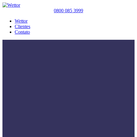
0800 085 3999
Wettor
Clientes
Contato