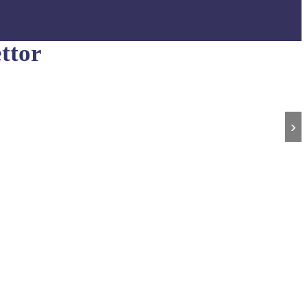
ttor
›