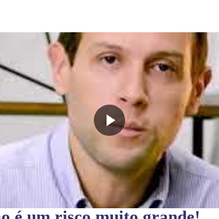
ão
é um risco muito grande!