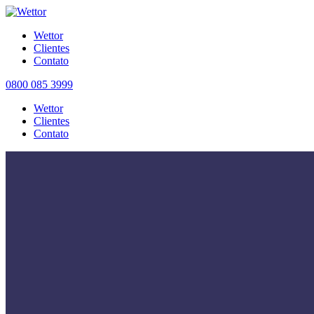
Wettor
Clientes
Contato
0800 085 3999
Wettor
Clientes
Contato