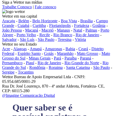
Siga a Wettor nas mídias
Trabalhe Conosco
|
Fale conosco
Wettor em sua capital
Aracaju
-
Belém
-
Belo Horizonte
-
Boa Vista
-
Brasília
-
Campo
Grande
-
Cuiabá
-
Curitiba
-
Florianópolis
-
Fortaleza
-
Goiânia
-
João Pessoa
-
Macapá
-
Maceió
-
Manaus
-
Natal
-
Palmas
-
Porto
Alegre
-
Porto Velho
-
Recife
-
Rio Branco
-
Rio de Janeiro
-
Salvador
-
São Luís
-
São Paulo
-
Teresina
-
Vitória
Wettor no seu Estado
Acre
-
Alagoas
-
Amapá
-
Amazonas
-
Bahia
-
Ceará
-
Distrito
Federal
-
Espírito Santo
-
Goiás
-
Maranhão
-
Mato Grosso
-
Mato
Grosso do Sul
-
Minas Gerais
-
Pará
-
Paraíba
-
Paraná
-
Pernambuco
-
Piauí
-
Rio de Janeiro
-
Rio Grande do Norte
-
Rio
Grande do Sul
-
Rondônia
-
Roraima
-
Santa Catarina
-
São Paulo
-
Sergipe
-
Tocantins
Wettor Bureau de Apoio Empresarial Ltda - CNPJ:
05.954.685/0001-29
Rua Dr. José Lourenço, 870 - 4º andar Aldeota, Fortaleza- CE,
CEP: 60115-280
@Imagine Comunicação Digital
Quer saber se é