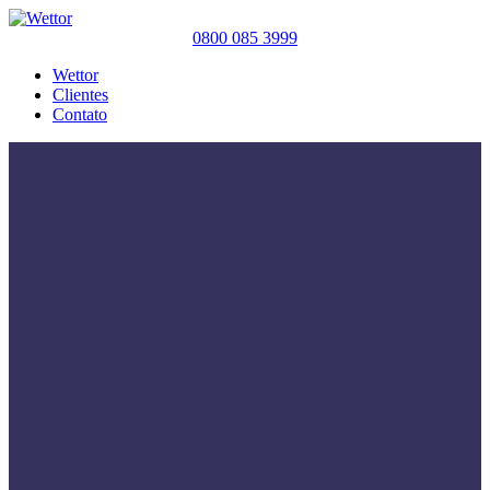
0800 085 3999
Wettor
Clientes
Contato