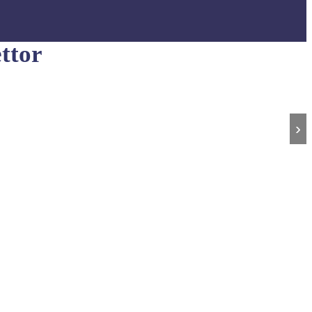
ttor
›