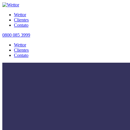
Wettor
Clientes
Contato
0800 085 3999
Wettor
Clientes
Contato