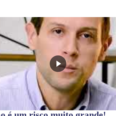
ão
é um risco muito grande!