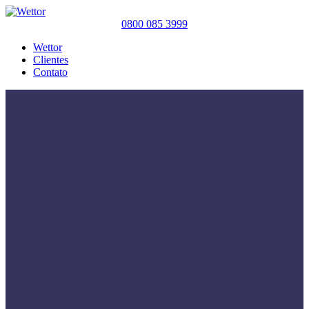
0800 085 3999
Wettor
Clientes
Contato