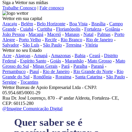
Siga a Wettor nas mídias
Trabalhe Conosco
|
Fale conosco
Wettor em sua capital
Aracaju
-
Belém
-
Belo Horizonte
-
Boa Vista
-
Brasília
-
Campo
Grande
-
Cuiabá
-
Curitiba
-
Florianópolis
-
Fortaleza
-
Goiânia
-
João Pessoa
-
Macapá
-
Maceió
-
Manaus
-
Natal
-
Palmas
-
Porto
Alegre
-
Porto Velho
-
Recife
-
Rio Branco
-
Rio de Janeiro
-
Salvador
-
São Luís
-
São Paulo
-
Teresina
-
Vitória
Wettor no seu Estado
Acre
-
Alagoas
-
Amapá
-
Amazonas
-
Bahia
-
Ceará
-
Distrito
Federal
-
Espírito Santo
-
Goiás
-
Maranhão
-
Mato Grosso
-
Mato
Grosso do Sul
-
Minas Gerais
-
Pará
-
Paraíba
-
Paraná
-
Pernambuco
-
Piauí
-
Rio de Janeiro
-
Rio Grande do Norte
-
Rio
Grande do Sul
-
Rondônia
-
Roraima
-
Santa Catarina
-
São Paulo
-
Sergipe
-
Tocantins
Wettor Bureau de Apoio Empresarial Ltda - CNPJ:
05.954.685/0001-29
Rua Dr. José Lourenço, 870 - 4º andar Aldeota, Fortaleza- CE,
CEP: 60115-280
@Imagine Comunicação Digital
Quer saber se é