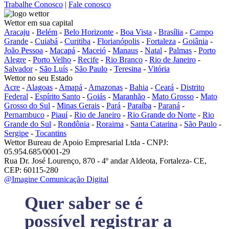
Trabalhe Conosco
|
Fale conosco
Wettor em sua capital
Aracaju
-
Belém
-
Belo Horizonte
-
Boa Vista
-
Brasília
-
Campo
Grande
-
Cuiabá
-
Curitiba
-
Florianópolis
-
Fortaleza
-
Goiânia
-
João Pessoa
-
Macapá
-
Maceió
-
Manaus
-
Natal
-
Palmas
-
Porto
Alegre
-
Porto Velho
-
Recife
-
Rio Branco
-
Rio de Janeiro
-
Salvador
-
São Luís
-
São Paulo
-
Teresina
-
Vitória
Wettor no seu Estado
Acre
-
Alagoas
-
Amapá
-
Amazonas
-
Bahia
-
Ceará
-
Distrito
Federal
-
Espírito Santo
-
Goiás
-
Maranhão
-
Mato Grosso
-
Mato
Grosso do Sul
-
Minas Gerais
-
Pará
-
Paraíba
-
Paraná
-
Pernambuco
-
Piauí
-
Rio de Janeiro
-
Rio Grande do Norte
-
Rio
Grande do Sul
-
Rondônia
-
Roraima
-
Santa Catarina
-
São Paulo
-
Sergipe
-
Tocantins
Wettor Bureau de Apoio Empresarial Ltda - CNPJ:
05.954.685/0001-29
Rua Dr. José Lourenço, 870 - 4º andar Aldeota, Fortaleza- CE,
CEP: 60115-280
@Imagine Comunicação Digital
Quer saber se é
possível registrar a