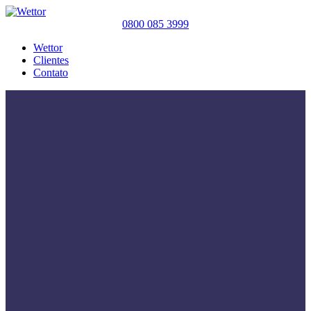
0800 085 3999
Wettor
Clientes
Contato