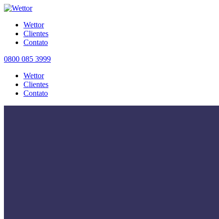
Wettor
Clientes
Contato
0800 085 3999
Wettor
Clientes
Contato