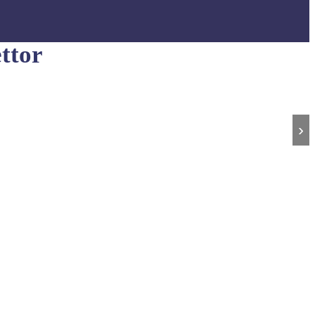
ttor
›