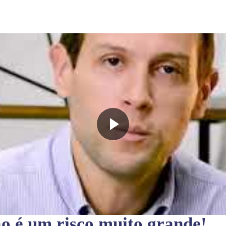
ão
é um risco muito grande!