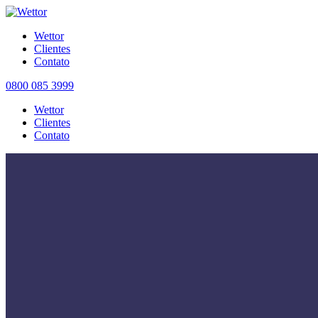
Wettor
Clientes
Contato
0800 085 3999
Wettor
Clientes
Contato