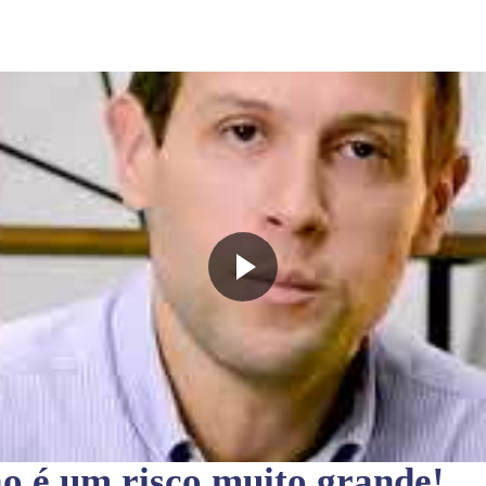
ão
é um risco muito grande!