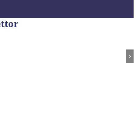
ttor
›