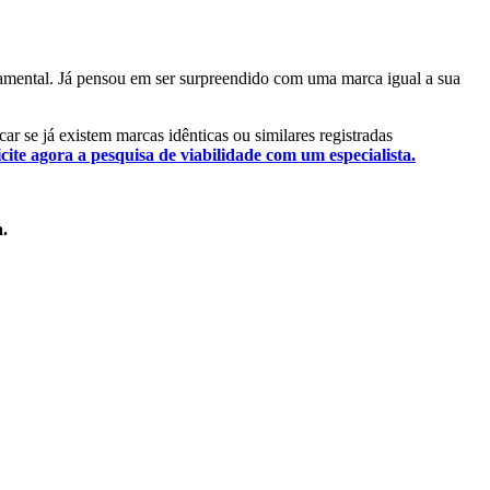
ndamental. Já pensou em ser surpreendido com uma marca igual a sua
car se já existem marcas idênticas ou similares registradas
icite agora a pesquisa de viabilidade com um especialista.
a.