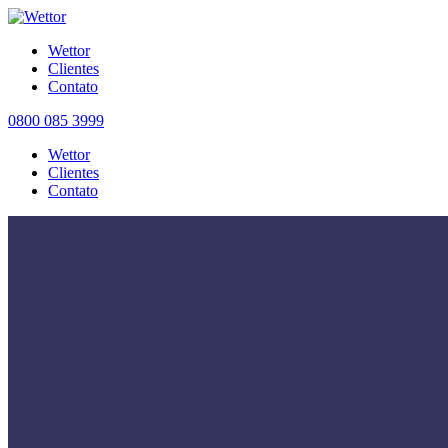
Wettor
Clientes
Contato
0800 085 3999
Wettor
Clientes
Contato