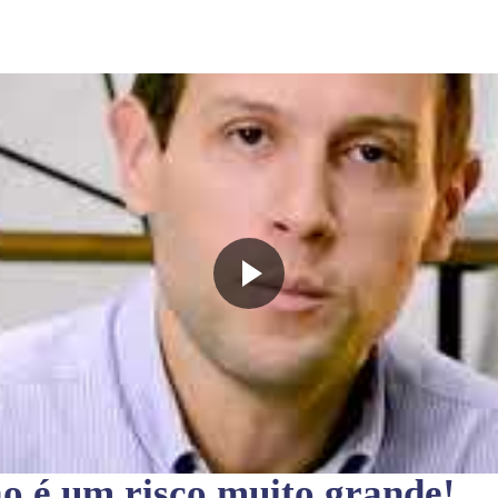
ão
é um risco muito grande!