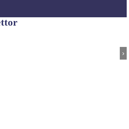
ttor
›