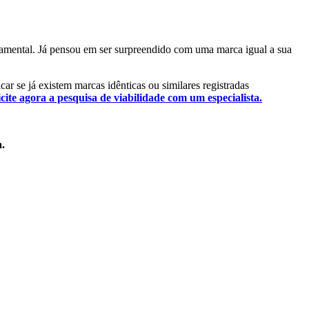
ndamental. Já pensou em ser surpreendido com uma marca igual a sua
car se já existem marcas idênticas ou similares registradas
icite agora a pesquisa de viabilidade com um especialista.
a.