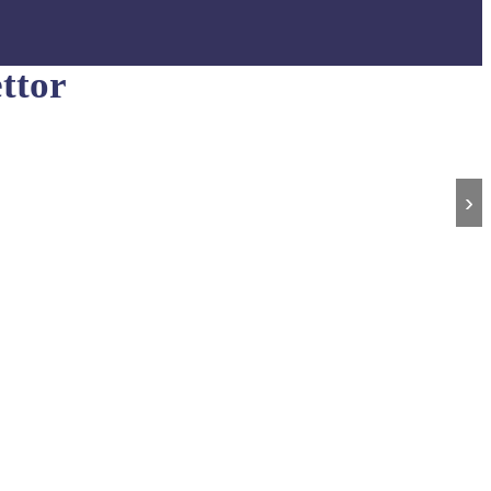
ttor
›