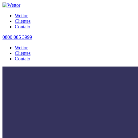
Wettor
Clientes
Contato
0800 085 3999
Wettor
Clientes
Contato