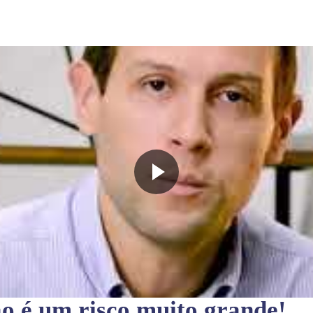
ão
é um risco muito grande!