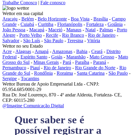
Trabalhe Conosco
|
Fale conosco
Wettor em sua capital
Aracaju
-
Belém
-
Belo Horizonte
-
Boa Vista
-
Brasília
-
Campo
Grande
-
Cuiabá
-
Curitiba
-
Florianópolis
-
Fortaleza
-
Goiânia
-
João Pessoa
-
Macapá
-
Maceió
-
Manaus
-
Natal
-
Palmas
-
Porto
Alegre
-
Porto Velho
-
Recife
-
Rio Branco
-
Rio de Janeiro
-
Salvador
-
São Luís
-
São Paulo
-
Teresina
-
Vitória
Wettor no seu Estado
Acre
-
Alagoas
-
Amapá
-
Amazonas
-
Bahia
-
Ceará
-
Distrito
Federal
-
Espírito Santo
-
Goiás
-
Maranhão
-
Mato Grosso
-
Mato
Grosso do Sul
-
Minas Gerais
-
Pará
-
Paraíba
-
Paraná
-
Pernambuco
-
Piauí
-
Rio de Janeiro
-
Rio Grande do Norte
-
Rio
Grande do Sul
-
Rondônia
-
Roraima
-
Santa Catarina
-
São Paulo
-
Sergipe
-
Tocantins
Wettor Bureau de Apoio Empresarial Ltda - CNPJ:
05.954.685/0001-29
Rua Dr. José Lourenço, 870 - 4º andar Aldeota, Fortaleza- CE,
CEP: 60115-280
@Imagine Comunicação Digital
Quer saber se é
possível registrar a