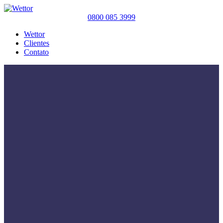
0800 085 3999
Wettor
Clientes
Contato