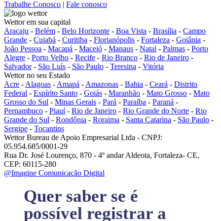
Trabalhe Conosco
|
Fale conosco
Wettor em sua capital
Aracaju
-
Belém
-
Belo Horizonte
-
Boa Vista
-
Brasília
-
Campo
Grande
-
Cuiabá
-
Curitiba
-
Florianópolis
-
Fortaleza
-
Goiânia
-
João Pessoa
-
Macapá
-
Maceió
-
Manaus
-
Natal
-
Palmas
-
Porto
Alegre
-
Porto Velho
-
Recife
-
Rio Branco
-
Rio de Janeiro
-
Salvador
-
São Luís
-
São Paulo
-
Teresina
-
Vitória
Wettor no seu Estado
Acre
-
Alagoas
-
Amapá
-
Amazonas
-
Bahia
-
Ceará
-
Distrito
Federal
-
Espírito Santo
-
Goiás
-
Maranhão
-
Mato Grosso
-
Mato
Grosso do Sul
-
Minas Gerais
-
Pará
-
Paraíba
-
Paraná
-
Pernambuco
-
Piauí
-
Rio de Janeiro
-
Rio Grande do Norte
-
Rio
Grande do Sul
-
Rondônia
-
Roraima
-
Santa Catarina
-
São Paulo
-
Sergipe
-
Tocantins
Wettor Bureau de Apoio Empresarial Ltda - CNPJ:
05.954.685/0001-29
Rua Dr. José Lourenço, 870 - 4º andar Aldeota, Fortaleza- CE,
CEP: 60115-280
@Imagine Comunicação Digital
Quer saber se é
possível registrar a