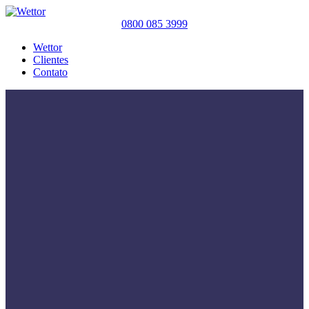
0800 085 3999
Wettor
Clientes
Contato