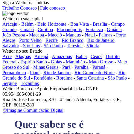
Siga a Wettor nas mídias
Trabalhe Conosco
|
Fale conosco
Wettor em sua capital
Aracaju
-
Belém
-
Belo Horizonte
-
Boa Vista
-
Brasília
-
Campo
Grande
-
Cuiabá
-
Curitiba
-
Florianópolis
-
Fortaleza
-
Goiânia
-
João Pessoa
-
Macapá
-
Maceió
-
Manaus
-
Natal
-
Palmas
-
Porto
Alegre
-
Porto Velho
-
Recife
-
Rio Branco
-
Rio de Janeiro
-
Salvador
-
São Luís
-
São Paulo
-
Teresina
-
Vitória
Wettor no seu Estado
Acre
-
Alagoas
-
Amapá
-
Amazonas
-
Bahia
-
Ceará
-
Distrito
Federal
-
Espírito Santo
-
Goiás
-
Maranhão
-
Mato Grosso
-
Mato
Grosso do Sul
-
Minas Gerais
-
Pará
-
Paraíba
-
Paraná
-
Pernambuco
-
Piauí
-
Rio de Janeiro
-
Rio Grande do Norte
-
Rio
Grande do Sul
-
Rondônia
-
Roraima
-
Santa Catarina
-
São Paulo
-
Sergipe
-
Tocantins
Wettor Bureau de Apoio Empresarial Ltda - CNPJ:
05.954.685/0001-29
Rua Dr. José Lourenço, 870 - 4º andar Aldeota, Fortaleza- CE,
CEP: 60115-280
@Imagine Comunicação Digital
Quer saber se é