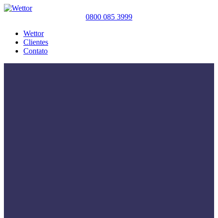
0800 085 3999
Wettor
Clientes
Contato