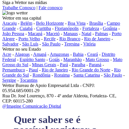
Siga a Wettor nas mídias
Trabalhe Conosco
|
Fale conosco
Wettor em sua capital
Aracaju
-
Belém
-
Belo Horizonte
-
Boa Vista
-
Brasília
-
Campo
Grande
-
Cuiabá
-
Curitiba
-
Florianópolis
-
Fortaleza
-
Goiânia
-
João Pessoa
-
Macapá
-
Maceió
-
Manaus
-
Natal
-
Palmas
-
Porto
Alegre
-
Porto Velho
-
Recife
-
Rio Branco
-
Rio de Janeiro
-
Salvador
-
São Luís
-
São Paulo
-
Teresina
-
Vitória
Wettor no seu Estado
Acre
-
Alagoas
-
Amapá
-
Amazonas
-
Bahia
-
Ceará
-
Distrito
Federal
-
Espírito Santo
-
Goiás
-
Maranhão
-
Mato Grosso
-
Mato
Grosso do Sul
-
Minas Gerais
-
Pará
-
Paraíba
-
Paraná
-
Pernambuco
-
Piauí
-
Rio de Janeiro
-
Rio Grande do Norte
-
Rio
Grande do Sul
-
Rondônia
-
Roraima
-
Santa Catarina
-
São Paulo
-
Sergipe
-
Tocantins
Wettor Bureau de Apoio Empresarial Ltda - CNPJ:
05.954.685/0001-29
Rua Dr. José Lourenço, 870 - 4º andar Aldeota, Fortaleza- CE,
CEP: 60115-280
@Imagine Comunicação Digital
Quer saber se é