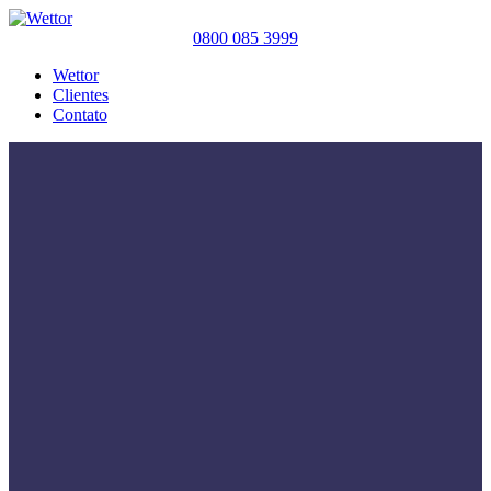
0800 085 3999
Wettor
Clientes
Contato