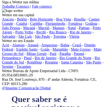
Siga a Wettor nas mídias
Trabalhe Conosco
|
Fale conosco
Wettor em sua capital
Aracaju
-
Belém
-
Belo Horizonte
-
Boa Vista
-
Brasília
-
Campo
Grande
-
Cuiabá
-
Curitiba
-
Florianópolis
-
Fortaleza
-
Goiânia
-
João Pessoa
-
Macapá
-
Maceió
-
Manaus
-
Natal
-
Palmas
-
Porto
Alegre
-
Porto Velho
-
Recife
-
Rio Branco
-
Rio de Janeiro
-
Salvador
-
São Luís
-
São Paulo
-
Teresina
-
Vitória
Wettor no seu Estado
Acre
-
Alagoas
-
Amapá
-
Amazonas
-
Bahia
-
Ceará
-
Distrito
Federal
-
Espírito Santo
-
Goiás
-
Maranhão
-
Mato Grosso
-
Mato
Grosso do Sul
-
Minas Gerais
-
Pará
-
Paraíba
-
Paraná
-
Pernambuco
-
Piauí
-
Rio de Janeiro
-
Rio Grande do Norte
-
Rio
Grande do Sul
-
Rondônia
-
Roraima
-
Santa Catarina
-
São Paulo
-
Sergipe
-
Tocantins
Wettor Bureau de Apoio Empresarial Ltda - CNPJ:
05.954.685/0001-29
Rua Dr. José Lourenço, 870 - 4º andar Aldeota, Fortaleza- CE,
CEP: 60115-280
@Imagine Comunicação Digital
Quer saber se é