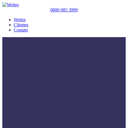
0800 085 3999
Wettor
Clientes
Contato