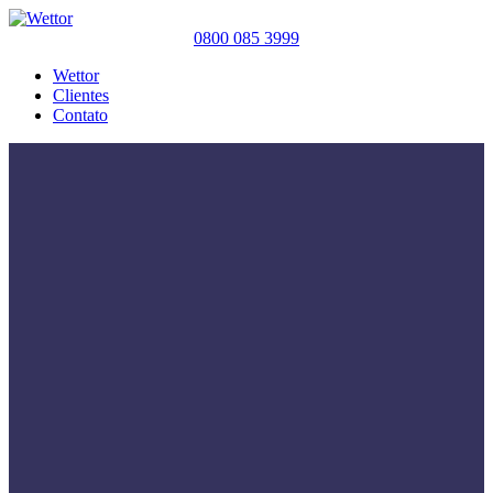
0800 085 3999
Wettor
Clientes
Contato