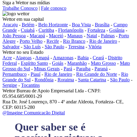
Siga a Wettor nas mídias
Trabalhe Conosco
|
Fale conosco
Wettor em sua capital
Aracaju
-
Belém
-
Belo Horizonte
-
Boa Vista
-
Brasília
-
Campo
Grande
-
Cuiabá
-
Curitiba
-
Florianópolis
-
Fortaleza
-
Goiânia
-
João Pessoa
-
Macapá
-
Maceió
-
Manaus
-
Natal
-
Palmas
-
Porto
Alegre
-
Porto Velho
-
Recife
-
Rio Branco
-
Rio de Janeiro
-
Salvador
-
São Luís
-
São Paulo
-
Teresina
-
Vitória
Wettor no seu Estado
Acre
-
Alagoas
-
Amapá
-
Amazonas
-
Bahia
-
Ceará
-
Distrito
Federal
-
Espírito Santo
-
Goiás
-
Maranhão
-
Mato Grosso
-
Mato
Grosso do Sul
-
Minas Gerais
-
Pará
-
Paraíba
-
Paraná
-
Pernambuco
-
Piauí
-
Rio de Janeiro
-
Rio Grande do Norte
-
Rio
Grande do Sul
-
Rondônia
-
Roraima
-
Santa Catarina
-
São Paulo
-
Sergipe
-
Tocantins
Wettor Bureau de Apoio Empresarial Ltda - CNPJ:
05.954.685/0001-29
Rua Dr. José Lourenço, 870 - 4º andar Aldeota, Fortaleza- CE,
CEP: 60115-280
@Imagine Comunicação Digital
Quer saber se é