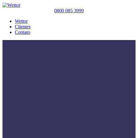
0800 085 3999
Wettor
Clientes
Contato