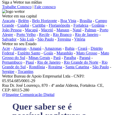
Siga a Wettor nas mídias
Trabalhe Conosco
|
Fale conosco
Wettor em sua capital
Aracaju
-
Belém
-
Belo Horizonte
-
Boa Vista
-
Brasília
-
Campo
Grande
-
Cuiabá
-
Curitiba
-
Florianópolis
-
Fortaleza
-
Goiânia
-
João Pessoa
-
Macapá
-
Maceió
-
Manaus
-
Natal
-
Palmas
-
Porto
Alegre
-
Porto Velho
-
Recife
-
Rio Branco
-
Rio de Janeiro
-
Salvador
-
São Luís
-
São Paulo
-
Teresina
-
Vitória
Wettor no seu Estado
Acre
-
Alagoas
-
Amapá
-
Amazonas
-
Bahia
-
Ceará
-
Distrito
Federal
-
Espírito Santo
-
Goiás
-
Maranhão
-
Mato Grosso
-
Mato
Grosso do Sul
-
Minas Gerais
-
Pará
-
Paraíba
-
Paraná
-
Pernambuco
-
Piauí
-
Rio de Janeiro
-
Rio Grande do Norte
-
Rio
Grande do Sul
-
Rondônia
-
Roraima
-
Santa Catarina
-
São Paulo
-
Sergipe
-
Tocantins
Wettor Bureau de Apoio Empresarial Ltda - CNPJ:
05.954.685/0001-29
Rua Dr. José Lourenço, 870 - 4º andar Aldeota, Fortaleza- CE,
CEP: 60115-280
@Imagine Comunicação Digital
Quer saber se é