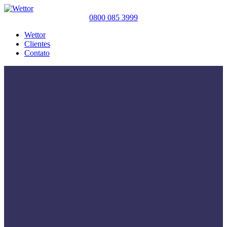
0800 085 3999
Wettor
Clientes
Contato