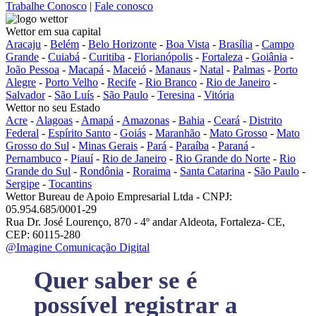
Trabalhe Conosco
|
Fale conosco
Wettor em sua capital
Aracaju
-
Belém
-
Belo Horizonte
-
Boa Vista
-
Brasília
-
Campo
Grande
-
Cuiabá
-
Curitiba
-
Florianópolis
-
Fortaleza
-
Goiânia
-
João Pessoa
-
Macapá
-
Maceió
-
Manaus
-
Natal
-
Palmas
-
Porto
Alegre
-
Porto Velho
-
Recife
-
Rio Branco
-
Rio de Janeiro
-
Salvador
-
São Luís
-
São Paulo
-
Teresina
-
Vitória
Wettor no seu Estado
Acre
-
Alagoas
-
Amapá
-
Amazonas
-
Bahia
-
Ceará
-
Distrito
Federal
-
Espírito Santo
-
Goiás
-
Maranhão
-
Mato Grosso
-
Mato
Grosso do Sul
-
Minas Gerais
-
Pará
-
Paraíba
-
Paraná
-
Pernambuco
-
Piauí
-
Rio de Janeiro
-
Rio Grande do Norte
-
Rio
Grande do Sul
-
Rondônia
-
Roraima
-
Santa Catarina
-
São Paulo
-
Sergipe
-
Tocantins
Wettor Bureau de Apoio Empresarial Ltda - CNPJ:
05.954.685/0001-29
Rua Dr. José Lourenço, 870 - 4º andar Aldeota, Fortaleza- CE,
CEP: 60115-280
@Imagine Comunicação Digital
Quer saber se é
possível registrar a