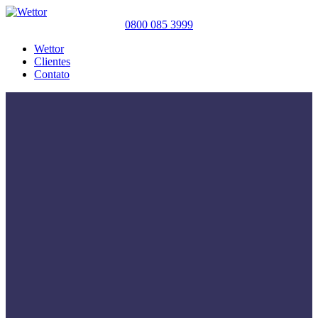
0800 085 3999
Wettor
Clientes
Contato