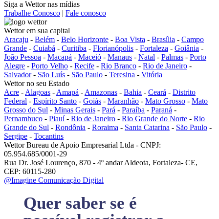
Siga a Wettor nas mídias
Trabalhe Conosco
|
Fale conosco
Wettor em sua capital
Aracaju
-
Belém
-
Belo Horizonte
-
Boa Vista
-
Brasília
-
Campo
Grande
-
Cuiabá
-
Curitiba
-
Florianópolis
-
Fortaleza
-
Goiânia
-
João Pessoa
-
Macapá
-
Maceió
-
Manaus
-
Natal
-
Palmas
-
Porto
Alegre
-
Porto Velho
-
Recife
-
Rio Branco
-
Rio de Janeiro
-
Salvador
-
São Luís
-
São Paulo
-
Teresina
-
Vitória
Wettor no seu Estado
Acre
-
Alagoas
-
Amapá
-
Amazonas
-
Bahia
-
Ceará
-
Distrito
Federal
-
Espírito Santo
-
Goiás
-
Maranhão
-
Mato Grosso
-
Mato
Grosso do Sul
-
Minas Gerais
-
Pará
-
Paraíba
-
Paraná
-
Pernambuco
-
Piauí
-
Rio de Janeiro
-
Rio Grande do Norte
-
Rio
Grande do Sul
-
Rondônia
-
Roraima
-
Santa Catarina
-
São Paulo
-
Sergipe
-
Tocantins
Wettor Bureau de Apoio Empresarial Ltda - CNPJ:
05.954.685/0001-29
Rua Dr. José Lourenço, 870 - 4º andar Aldeota, Fortaleza- CE,
CEP: 60115-280
@Imagine Comunicação Digital
Quer saber se é