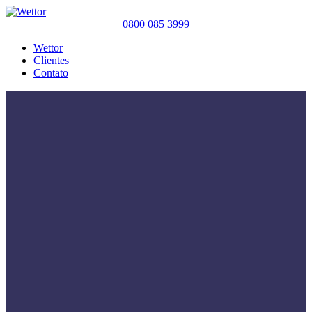
0800 085 3999
Wettor
Clientes
Contato