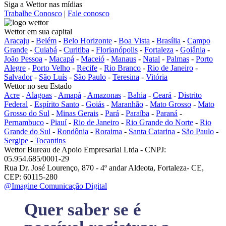
Siga a Wettor nas mídias
Trabalhe Conosco
|
Fale conosco
Wettor em sua capital
Aracaju
-
Belém
-
Belo Horizonte
-
Boa Vista
-
Brasília
-
Campo
Grande
-
Cuiabá
-
Curitiba
-
Florianópolis
-
Fortaleza
-
Goiânia
-
João Pessoa
-
Macapá
-
Maceió
-
Manaus
-
Natal
-
Palmas
-
Porto
Alegre
-
Porto Velho
-
Recife
-
Rio Branco
-
Rio de Janeiro
-
Salvador
-
São Luís
-
São Paulo
-
Teresina
-
Vitória
Wettor no seu Estado
Acre
-
Alagoas
-
Amapá
-
Amazonas
-
Bahia
-
Ceará
-
Distrito
Federal
-
Espírito Santo
-
Goiás
-
Maranhão
-
Mato Grosso
-
Mato
Grosso do Sul
-
Minas Gerais
-
Pará
-
Paraíba
-
Paraná
-
Pernambuco
-
Piauí
-
Rio de Janeiro
-
Rio Grande do Norte
-
Rio
Grande do Sul
-
Rondônia
-
Roraima
-
Santa Catarina
-
São Paulo
-
Sergipe
-
Tocantins
Wettor Bureau de Apoio Empresarial Ltda - CNPJ:
05.954.685/0001-29
Rua Dr. José Lourenço, 870 - 4º andar Aldeota, Fortaleza- CE,
CEP: 60115-280
@Imagine Comunicação Digital
Quer saber se é