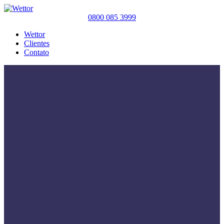
0800 085 3999
Wettor
Clientes
Contato