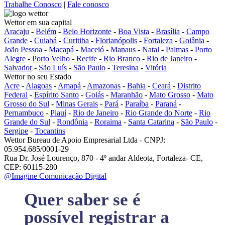
Trabalhe Conosco
|
Fale conosco
Wettor em sua capital
Aracaju
-
Belém
-
Belo Horizonte
-
Boa Vista
-
Brasília
-
Campo
Grande
-
Cuiabá
-
Curitiba
-
Florianópolis
-
Fortaleza
-
Goiânia
-
João Pessoa
-
Macapá
-
Maceió
-
Manaus
-
Natal
-
Palmas
-
Porto
Alegre
-
Porto Velho
-
Recife
-
Rio Branco
-
Rio de Janeiro
-
Salvador
-
São Luís
-
São Paulo
-
Teresina
-
Vitória
Wettor no seu Estado
Acre
-
Alagoas
-
Amapá
-
Amazonas
-
Bahia
-
Ceará
-
Distrito
Federal
-
Espírito Santo
-
Goiás
-
Maranhão
-
Mato Grosso
-
Mato
Grosso do Sul
-
Minas Gerais
-
Pará
-
Paraíba
-
Paraná
-
Pernambuco
-
Piauí
-
Rio de Janeiro
-
Rio Grande do Norte
-
Rio
Grande do Sul
-
Rondônia
-
Roraima
-
Santa Catarina
-
São Paulo
-
Sergipe
-
Tocantins
Wettor Bureau de Apoio Empresarial Ltda - CNPJ:
05.954.685/0001-29
Rua Dr. José Lourenço, 870 - 4º andar Aldeota, Fortaleza- CE,
CEP: 60115-280
@Imagine Comunicação Digital
Quer saber se é
possível registrar a