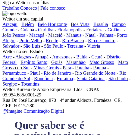
Siga a Wettor nas mídias
Trabalhe Conosco
|
Fale conosco
Wettor em sua capital
Aracaju
-
Belém
-
Belo Horizonte
-
Boa Vista
-
Brasília
-
Campo
Grande
-
Cuiabá
-
Curitiba
-
Florianópolis
-
Fortaleza
-
Goiânia
-
João Pessoa
-
Macapá
-
Maceió
-
Manaus
-
Natal
-
Palmas
-
Porto
Alegre
-
Porto Velho
-
Recife
-
Rio Branco
-
Rio de Janeiro
-
Salvador
-
São Luís
-
São Paulo
-
Teresina
-
Vitória
Wettor no seu Estado
Acre
-
Alagoas
-
Amapá
-
Amazonas
-
Bahia
-
Ceará
-
Distrito
Federal
-
Espírito Santo
-
Goiás
-
Maranhão
-
Mato Grosso
-
Mato
Grosso do Sul
-
Minas Gerais
-
Pará
-
Paraíba
-
Paraná
-
Pernambuco
-
Piauí
-
Rio de Janeiro
-
Rio Grande do Norte
-
Rio
Grande do Sul
-
Rondônia
-
Roraima
-
Santa Catarina
-
São Paulo
-
Sergipe
-
Tocantins
Wettor Bureau de Apoio Empresarial Ltda - CNPJ:
05.954.685/0001-29
Rua Dr. José Lourenço, 870 - 4º andar Aldeota, Fortaleza- CE,
CEP: 60115-280
@Imagine Comunicação Digital
Quer saber se é