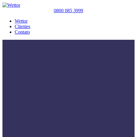
0800 085 3999
Wettor
Clientes
Contato