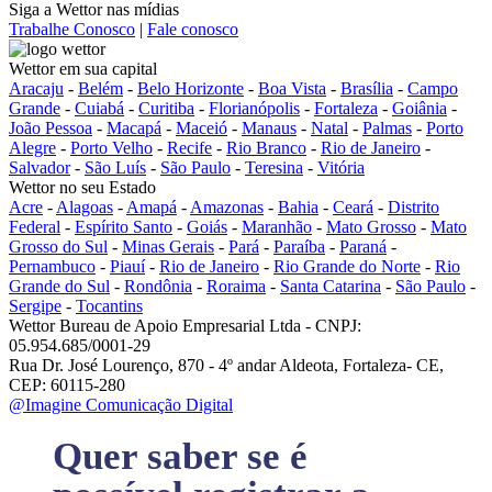
Siga a Wettor nas mídias
Trabalhe Conosco
|
Fale conosco
Wettor em sua capital
Aracaju
-
Belém
-
Belo Horizonte
-
Boa Vista
-
Brasília
-
Campo
Grande
-
Cuiabá
-
Curitiba
-
Florianópolis
-
Fortaleza
-
Goiânia
-
João Pessoa
-
Macapá
-
Maceió
-
Manaus
-
Natal
-
Palmas
-
Porto
Alegre
-
Porto Velho
-
Recife
-
Rio Branco
-
Rio de Janeiro
-
Salvador
-
São Luís
-
São Paulo
-
Teresina
-
Vitória
Wettor no seu Estado
Acre
-
Alagoas
-
Amapá
-
Amazonas
-
Bahia
-
Ceará
-
Distrito
Federal
-
Espírito Santo
-
Goiás
-
Maranhão
-
Mato Grosso
-
Mato
Grosso do Sul
-
Minas Gerais
-
Pará
-
Paraíba
-
Paraná
-
Pernambuco
-
Piauí
-
Rio de Janeiro
-
Rio Grande do Norte
-
Rio
Grande do Sul
-
Rondônia
-
Roraima
-
Santa Catarina
-
São Paulo
-
Sergipe
-
Tocantins
Wettor Bureau de Apoio Empresarial Ltda - CNPJ:
05.954.685/0001-29
Rua Dr. José Lourenço, 870 - 4º andar Aldeota, Fortaleza- CE,
CEP: 60115-280
@Imagine Comunicação Digital
Quer saber se é