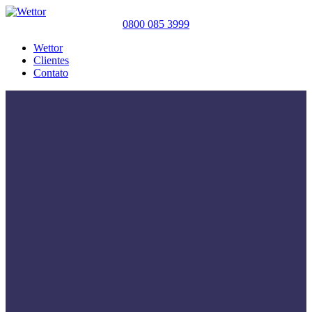
0800 085 3999
Wettor
Clientes
Contato