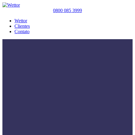
0800 085 3999
Wettor
Clientes
Contato