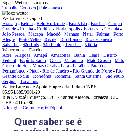
Siga a Wettor nas mídias
Trabalhe Conosco
|
Fale conosco
Wettor em sua capital
Aracaju
-
Belém
-
Belo Horizonte
-
Boa Vista
-
Brasília
-
Campo
Grande
-
Cuiabá
-
Curitiba
-
Florianópolis
-
Fortaleza
-
Goiânia
-
João Pessoa
-
Macapá
-
Maceió
-
Manaus
-
Natal
-
Palmas
-
Porto
Alegre
-
Porto Velho
-
Recife
-
Rio Branco
-
Rio de Janeiro
-
Salvador
-
São Luís
-
São Paulo
-
Teresina
-
Vitória
Wettor no seu Estado
Acre
-
Alagoas
-
Amapá
-
Amazonas
-
Bahia
-
Ceará
-
Distrito
Federal
-
Espírito Santo
-
Goiás
-
Maranhão
-
Mato Grosso
-
Mato
Grosso do Sul
-
Minas Gerais
-
Pará
-
Paraíba
-
Paraná
-
Pernambuco
-
Piauí
-
Rio de Janeiro
-
Rio Grande do Norte
-
Rio
Grande do Sul
-
Rondônia
-
Roraima
-
Santa Catarina
-
São Paulo
-
Sergipe
-
Tocantins
Wettor Bureau de Apoio Empresarial Ltda - CNPJ:
05.954.685/0001-29
Rua Dr. José Lourenço, 870 - 4º andar Aldeota, Fortaleza- CE,
CEP: 60115-280
@Imagine Comunicação Digital
Quer saber se é