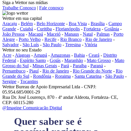
Siga a Wettor nas mídias
Trabalhe Conosco
|
Fale conosco
Wettor em sua capital
Aracaju
-
Belém
-
Belo Horizonte
-
Boa Vista
-
Brasília
-
Campo
Grande
-
Cuiabá
-
Curitiba
-
Florianópolis
-
Fortaleza
-
Goiânia
-
João Pessoa
-
Macapá
-
Maceió
-
Manaus
-
Natal
-
Palmas
-
Porto
Alegre
-
Porto Velho
-
Recife
-
Rio Branco
-
Rio de Janeiro
-
Salvador
-
São Luís
-
São Paulo
-
Teresina
-
Vitória
Wettor no seu Estado
Acre
-
Alagoas
-
Amapá
-
Amazonas
-
Bahia
-
Ceará
-
Distrito
Federal
-
Espírito Santo
-
Goiás
-
Maranhão
-
Mato Grosso
-
Mato
Grosso do Sul
-
Minas Gerais
-
Pará
-
Paraíba
-
Paraná
-
Pernambuco
-
Piauí
-
Rio de Janeiro
-
Rio Grande do Norte
-
Rio
Grande do Sul
-
Rondônia
-
Roraima
-
Santa Catarina
-
São Paulo
-
Sergipe
-
Tocantins
Wettor Bureau de Apoio Empresarial Ltda - CNPJ:
05.954.685/0001-29
Rua Dr. José Lourenço, 870 - 4º andar Aldeota, Fortaleza- CE,
CEP: 60115-280
@Imagine Comunicação Digital
Quer saber se é