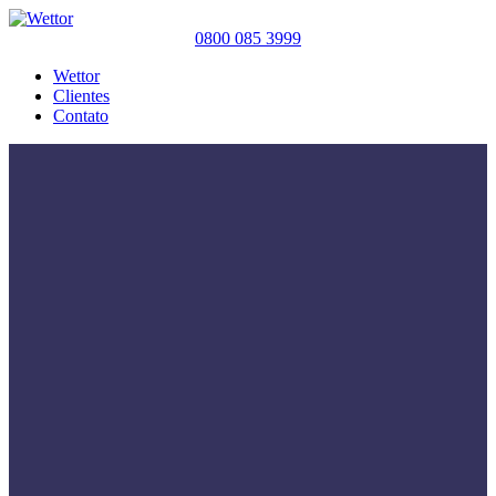
0800 085 3999
Wettor
Clientes
Contato