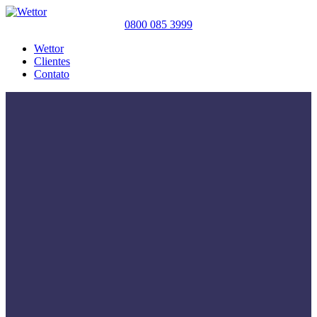
0800 085 3999
Wettor
Clientes
Contato