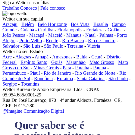
Siga a Wettor nas mídias
Trabalhe Conosco
|
Fale conosco
Wettor em sua capital
Aracaju
-
Belém
-
Belo Horizonte
-
Boa Vista
-
Brasília
-
Campo
Grande
-
Cuiabá
-
Curitiba
-
Florianópolis
-
Fortaleza
-
Goiânia
-
João Pessoa
-
Macapá
-
Maceió
-
Manaus
-
Natal
-
Palmas
-
Porto
Alegre
-
Porto Velho
-
Recife
-
Rio Branco
-
Rio de Janeiro
-
Salvador
-
São Luís
-
São Paulo
-
Teresina
-
Vitória
Wettor no seu Estado
Acre
-
Alagoas
-
Amapá
-
Amazonas
-
Bahia
-
Ceará
-
Distrito
Federal
-
Espírito Santo
-
Goiás
-
Maranhão
-
Mato Grosso
-
Mato
Grosso do Sul
-
Minas Gerais
-
Pará
-
Paraíba
-
Paraná
-
Pernambuco
-
Piauí
-
Rio de Janeiro
-
Rio Grande do Norte
-
Rio
Grande do Sul
-
Rondônia
-
Roraima
-
Santa Catarina
-
São Paulo
-
Sergipe
-
Tocantins
Wettor Bureau de Apoio Empresarial Ltda - CNPJ:
05.954.685/0001-29
Rua Dr. José Lourenço, 870 - 4º andar Aldeota, Fortaleza- CE,
CEP: 60115-280
@Imagine Comunicação Digital
Quer saber se é