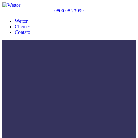
0800 085 3999
Wettor
Clientes
Contato