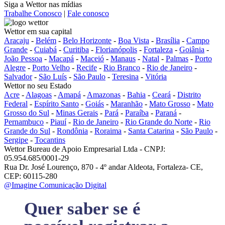
Siga a Wettor nas mídias
Trabalhe Conosco
|
Fale conosco
Wettor em sua capital
Aracaju
-
Belém
-
Belo Horizonte
-
Boa Vista
-
Brasília
-
Campo
Grande
-
Cuiabá
-
Curitiba
-
Florianópolis
-
Fortaleza
-
Goiânia
-
João Pessoa
-
Macapá
-
Maceió
-
Manaus
-
Natal
-
Palmas
-
Porto
Alegre
-
Porto Velho
-
Recife
-
Rio Branco
-
Rio de Janeiro
-
Salvador
-
São Luís
-
São Paulo
-
Teresina
-
Vitória
Wettor no seu Estado
Acre
-
Alagoas
-
Amapá
-
Amazonas
-
Bahia
-
Ceará
-
Distrito
Federal
-
Espírito Santo
-
Goiás
-
Maranhão
-
Mato Grosso
-
Mato
Grosso do Sul
-
Minas Gerais
-
Pará
-
Paraíba
-
Paraná
-
Pernambuco
-
Piauí
-
Rio de Janeiro
-
Rio Grande do Norte
-
Rio
Grande do Sul
-
Rondônia
-
Roraima
-
Santa Catarina
-
São Paulo
-
Sergipe
-
Tocantins
Wettor Bureau de Apoio Empresarial Ltda - CNPJ:
05.954.685/0001-29
Rua Dr. José Lourenço, 870 - 4º andar Aldeota, Fortaleza- CE,
CEP: 60115-280
@Imagine Comunicação Digital
Quer saber se é