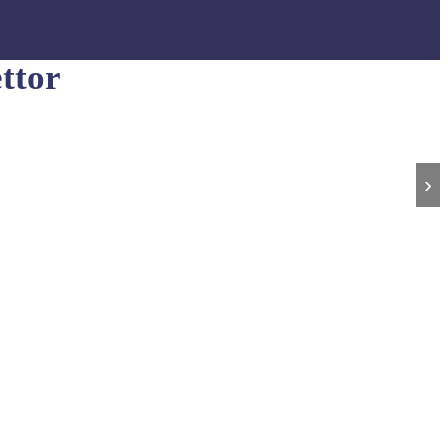
ttor
›