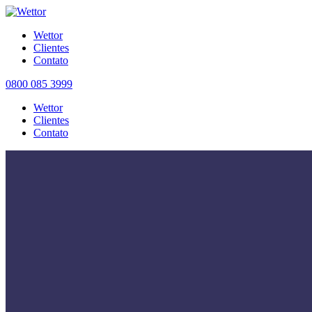
Wettor
Clientes
Contato
0800 085 3999
Wettor
Clientes
Contato