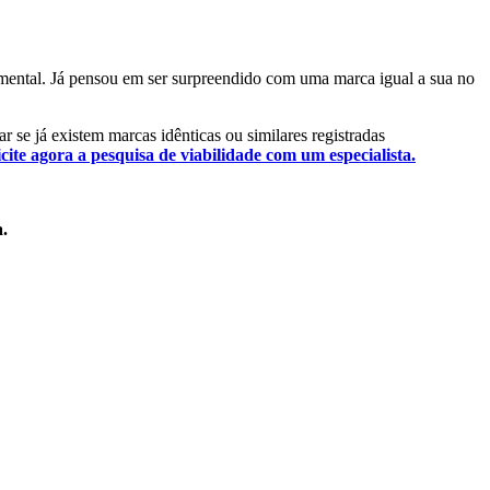
damental. Já pensou em ser surpreendido com uma marca igual a sua no
ar se já existem marcas idênticas ou similares registradas
icite agora a pesquisa de viabilidade com um especialista.
a.