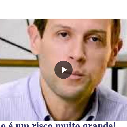
ão
é um risco muito grande!