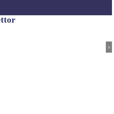
ttor
›