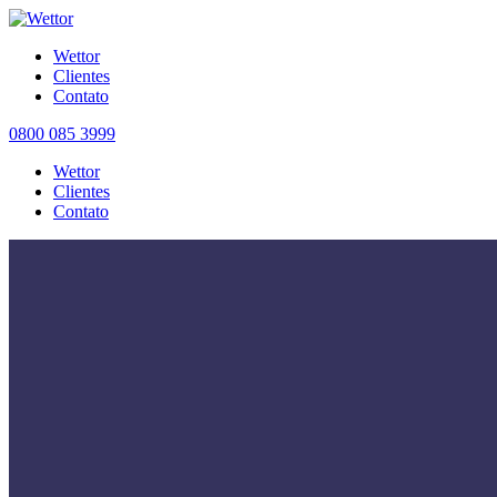
Wettor
Clientes
Contato
0800 085 3999
Wettor
Clientes
Contato