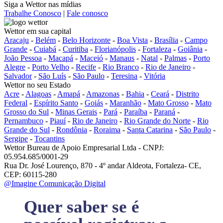
Siga a Wettor nas mídias
Trabalhe Conosco
|
Fale conosco
Wettor em sua capital
Aracaju
-
Belém
-
Belo Horizonte
-
Boa Vista
-
Brasília
-
Campo
Grande
-
Cuiabá
-
Curitiba
-
Florianópolis
-
Fortaleza
-
Goiânia
-
João Pessoa
-
Macapá
-
Maceió
-
Manaus
-
Natal
-
Palmas
-
Porto
Alegre
-
Porto Velho
-
Recife
-
Rio Branco
-
Rio de Janeiro
-
Salvador
-
São Luís
-
São Paulo
-
Teresina
-
Vitória
Wettor no seu Estado
Acre
-
Alagoas
-
Amapá
-
Amazonas
-
Bahia
-
Ceará
-
Distrito
Federal
-
Espírito Santo
-
Goiás
-
Maranhão
-
Mato Grosso
-
Mato
Grosso do Sul
-
Minas Gerais
-
Pará
-
Paraíba
-
Paraná
-
Pernambuco
-
Piauí
-
Rio de Janeiro
-
Rio Grande do Norte
-
Rio
Grande do Sul
-
Rondônia
-
Roraima
-
Santa Catarina
-
São Paulo
-
Sergipe
-
Tocantins
Wettor Bureau de Apoio Empresarial Ltda - CNPJ:
05.954.685/0001-29
Rua Dr. José Lourenço, 870 - 4º andar Aldeota, Fortaleza- CE,
CEP: 60115-280
@Imagine Comunicação Digital
Quer saber se é