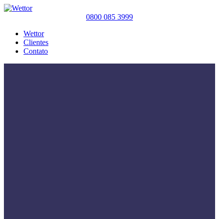
0800 085 3999
Wettor
Clientes
Contato