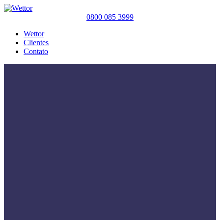
0800 085 3999
Wettor
Clientes
Contato