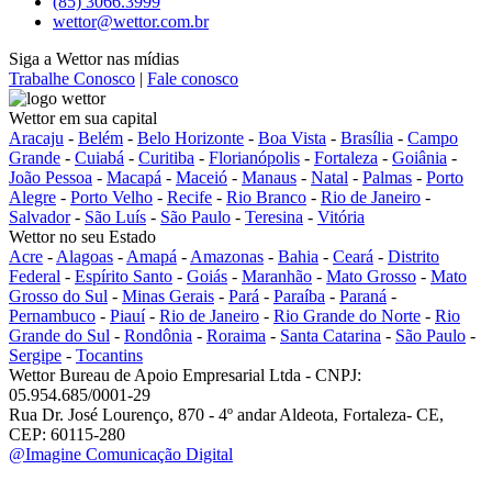
(85) 3066.3999
wettor@wettor.com.br
Siga a Wettor nas mídias
Trabalhe Conosco
|
Fale conosco
Wettor em sua capital
Aracaju
-
Belém
-
Belo Horizonte
-
Boa Vista
-
Brasília
-
Campo
Grande
-
Cuiabá
-
Curitiba
-
Florianópolis
-
Fortaleza
-
Goiânia
-
João Pessoa
-
Macapá
-
Maceió
-
Manaus
-
Natal
-
Palmas
-
Porto
Alegre
-
Porto Velho
-
Recife
-
Rio Branco
-
Rio de Janeiro
-
Salvador
-
São Luís
-
São Paulo
-
Teresina
-
Vitória
Wettor no seu Estado
Acre
-
Alagoas
-
Amapá
-
Amazonas
-
Bahia
-
Ceará
-
Distrito
Federal
-
Espírito Santo
-
Goiás
-
Maranhão
-
Mato Grosso
-
Mato
Grosso do Sul
-
Minas Gerais
-
Pará
-
Paraíba
-
Paraná
-
Pernambuco
-
Piauí
-
Rio de Janeiro
-
Rio Grande do Norte
-
Rio
Grande do Sul
-
Rondônia
-
Roraima
-
Santa Catarina
-
São Paulo
-
Sergipe
-
Tocantins
Wettor Bureau de Apoio Empresarial Ltda - CNPJ:
05.954.685/0001-29
Rua Dr. José Lourenço, 870 - 4º andar Aldeota, Fortaleza- CE,
CEP: 60115-280
@Imagine Comunicação Digital