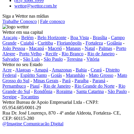
(85) 3066.3999
wettor@wettor.com.br
Siga a Wettor nas mídias
Trabalhe Conosco
|
Fale conosco
Wettor em sua capital
Aracaju
-
Belém
-
Belo Horizonte
-
Boa Vista
-
Brasília
-
Campo
Grande
-
Cuiabá
-
Curitiba
-
Florianópolis
-
Fortaleza
-
Goiânia
-
João Pessoa
-
Macapá
-
Maceió
-
Manaus
-
Natal
-
Palmas
-
Porto
Alegre
-
Porto Velho
-
Recife
-
Rio Branco
-
Rio de Janeiro
-
Salvador
-
São Luís
-
São Paulo
-
Teresina
-
Vitória
Wettor no seu Estado
Acre
-
Alagoas
-
Amapá
-
Amazonas
-
Bahia
-
Ceará
-
Distrito
Federal
-
Espírito Santo
-
Goiás
-
Maranhão
-
Mato Grosso
-
Mato
Grosso do Sul
-
Minas Gerais
-
Pará
-
Paraíba
-
Paraná
-
Pernambuco
-
Piauí
-
Rio de Janeiro
-
Rio Grande do Norte
-
Rio
Grande do Sul
-
Rondônia
-
Roraima
-
Santa Catarina
-
São Paulo
-
Sergipe
-
Tocantins
Wettor Bureau de Apoio Empresarial Ltda - CNPJ:
05.954.685/0001-29
Rua Dr. José Lourenço, 870 - 4º andar Aldeota, Fortaleza- CE,
CEP: 60115-280
@Imagine Comunicação Digital