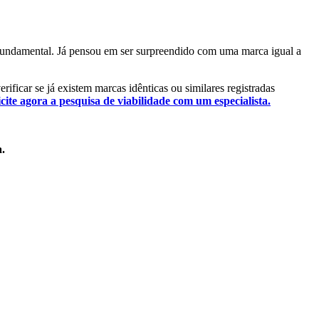
o fundamental. Já pensou em ser surpreendido com uma marca igual a
rificar se já existem marcas idênticas ou similares registradas
icite agora a pesquisa de viabilidade com um especialista.
a.