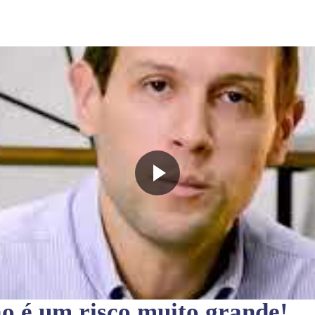
ão
é um risco muito grande!