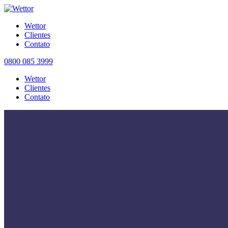
Wettor
Clientes
Contato
0800 085 3999
Wettor
Clientes
Contato