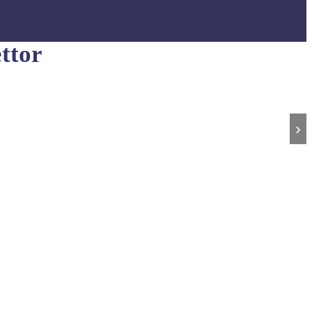
ttor
›