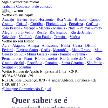
Siga a Wettor nas mídias
Trabalhe Conosco
|
Fale conosco
Wettor em sua capital
Aracaju
-
Belém
-
Belo Horizonte
-
Boa Vista
-
Brasília
-
Campo
Grande
-
Cuiabá
-
Curitiba
-
Florianópolis
-
Fortaleza
-
Goiânia
-
João Pessoa
-
Macapá
-
Maceió
-
Manaus
-
Natal
-
Palmas
-
Porto
Alegre
-
Porto Velho
-
Recife
-
Rio Branco
-
Rio de Janeiro
-
Salvador
-
São Luís
-
São Paulo
-
Teresina
-
Vitória
Wettor no seu Estado
Acre
-
Alagoas
-
Amapá
-
Amazonas
-
Bahia
-
Ceará
-
Distrito
Federal
-
Espírito Santo
-
Goiás
-
Maranhão
-
Mato Grosso
-
Mato
Grosso do Sul
-
Minas Gerais
-
Pará
-
Paraíba
-
Paraná
-
Pernambuco
-
Piauí
-
Rio de Janeiro
-
Rio Grande do Norte
-
Rio
Grande do Sul
-
Rondônia
-
Roraima
-
Santa Catarina
-
São Paulo
-
Sergipe
-
Tocantins
Wettor Bureau de Apoio Empresarial Ltda - CNPJ:
05.954.685/0001-29
Rua Dr. José Lourenço, 870 - 4º andar Aldeota, Fortaleza- CE,
CEP: 60115-280
@Imagine Comunicação Digital
Quer saber se é