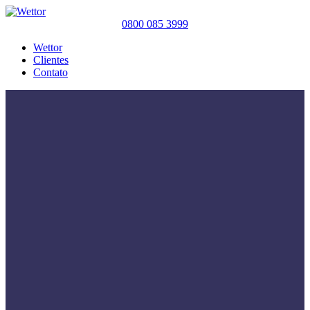
0800 085 3999
Wettor
Clientes
Contato