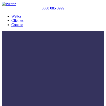
0800 085 3999
Wettor
Clientes
Contato