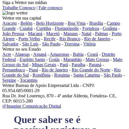
Siga a Wettor nas mídias
Trabalhe Conosco
|
Fale conosco
Wettor em sua capital
Aracaju
-
Belém
-
Belo Horizonte
-
Boa Vista
-
Brasília
-
Campo
Grande
-
Cuiabá
-
Curitiba
-
Florianópolis
-
Fortaleza
-
Goiânia
-
João Pessoa
-
Macapá
-
Maceió
-
Manaus
-
Natal
-
Palmas
-
Porto
Alegre
-
Porto Velho
-
Recife
-
Rio Branco
-
Rio de Janeiro
-
Salvador
-
São Luís
-
São Paulo
-
Teresina
-
Vitória
Wettor no seu Estado
Acre
-
Alagoas
-
Amapá
-
Amazonas
-
Bahia
-
Ceará
-
Distrito
Federal
-
Espírito Santo
-
Goiás
-
Maranhão
-
Mato Grosso
-
Mato
Grosso do Sul
-
Minas Gerais
-
Pará
-
Paraíba
-
Paraná
-
Pernambuco
-
Piauí
-
Rio de Janeiro
-
Rio Grande do Norte
-
Rio
Grande do Sul
-
Rondônia
-
Roraima
-
Santa Catarina
-
São Paulo
-
Sergipe
-
Tocantins
Wettor Bureau de Apoio Empresarial Ltda - CNPJ:
05.954.685/0001-29
Rua Dr. José Lourenço, 870 - 4º andar Aldeota, Fortaleza- CE,
CEP: 60115-280
@Imagine Comunicação Digital
Quer saber se é