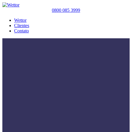
0800 085 3999
Wettor
Clientes
Contato