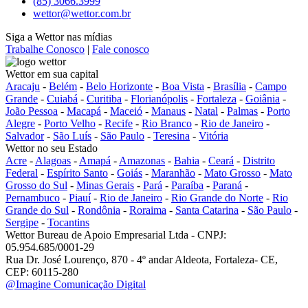
(85) 3066.3999
wettor@wettor.com.br
Siga a Wettor nas mídias
Trabalhe Conosco
|
Fale conosco
Wettor em sua capital
Aracaju
-
Belém
-
Belo Horizonte
-
Boa Vista
-
Brasília
-
Campo
Grande
-
Cuiabá
-
Curitiba
-
Florianópolis
-
Fortaleza
-
Goiânia
-
João Pessoa
-
Macapá
-
Maceió
-
Manaus
-
Natal
-
Palmas
-
Porto
Alegre
-
Porto Velho
-
Recife
-
Rio Branco
-
Rio de Janeiro
-
Salvador
-
São Luís
-
São Paulo
-
Teresina
-
Vitória
Wettor no seu Estado
Acre
-
Alagoas
-
Amapá
-
Amazonas
-
Bahia
-
Ceará
-
Distrito
Federal
-
Espírito Santo
-
Goiás
-
Maranhão
-
Mato Grosso
-
Mato
Grosso do Sul
-
Minas Gerais
-
Pará
-
Paraíba
-
Paraná
-
Pernambuco
-
Piauí
-
Rio de Janeiro
-
Rio Grande do Norte
-
Rio
Grande do Sul
-
Rondônia
-
Roraima
-
Santa Catarina
-
São Paulo
-
Sergipe
-
Tocantins
Wettor Bureau de Apoio Empresarial Ltda - CNPJ:
05.954.685/0001-29
Rua Dr. José Lourenço, 870 - 4º andar Aldeota, Fortaleza- CE,
CEP: 60115-280
@Imagine Comunicação Digital