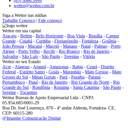
(85) 3066.3999
wettor@wettor.com.br
Siga a Wettor nas mídias
Trabalhe Conosco
|
Fale conosco
Wettor em sua capital
Aracaju
-
Belém
-
Belo Horizonte
-
Boa Vista
-
Brasília
-
Campo
Grande
-
Cuiabá
-
Curitiba
-
Florianópolis
-
Fortaleza
-
Goiânia
-
João Pessoa
-
Macapá
-
Maceió
-
Manaus
-
Natal
-
Palmas
-
Porto
Alegre
-
Porto Velho
-
Recife
-
Rio Branco
-
Rio de Janeiro
-
Salvador
-
São Luís
-
São Paulo
-
Teresina
-
Vitória
Wettor no seu Estado
Acre
-
Alagoas
-
Amapá
-
Amazonas
-
Bahia
-
Ceará
-
Distrito
Federal
-
Espírito Santo
-
Goiás
-
Maranhão
-
Mato Grosso
-
Mato
Grosso do Sul
-
Minas Gerais
-
Pará
-
Paraíba
-
Paraná
-
Pernambuco
-
Piauí
-
Rio de Janeiro
-
Rio Grande do Norte
-
Rio
Grande do Sul
-
Rondônia
-
Roraima
-
Santa Catarina
-
São Paulo
-
Sergipe
-
Tocantins
Wettor Bureau de Apoio Empresarial Ltda - CNPJ:
05.954.685/0001-29
Rua Dr. José Lourenço, 870 - 4º andar Aldeota, Fortaleza- CE,
CEP: 60115-280
@Imagine Comunicação Digital