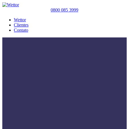
0800 085 3999
Wettor
Clientes
Contato