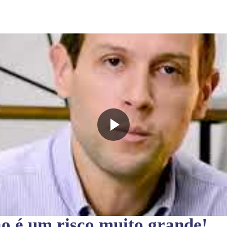
ão
é um risco muito grande!