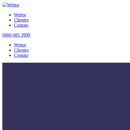
Wettor
Clientes
Contato
0800 085 3999
Wettor
Clientes
Contato