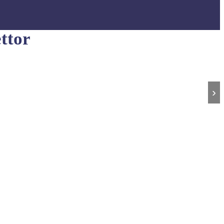
ttor
›