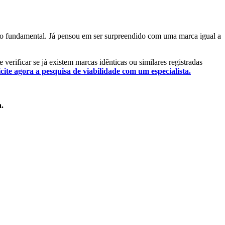
asso fundamental. Já pensou em ser surpreendido com uma marca igual a
 verificar se já existem marcas idênticas ou similares registradas
icite agora a pesquisa de viabilidade com um especialista.
a.