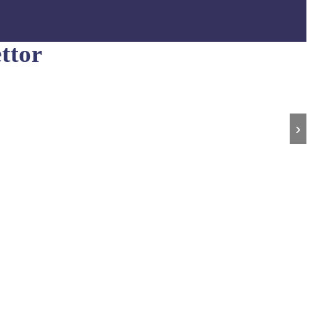
ttor
›