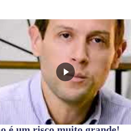
ão
é um risco muito grande!