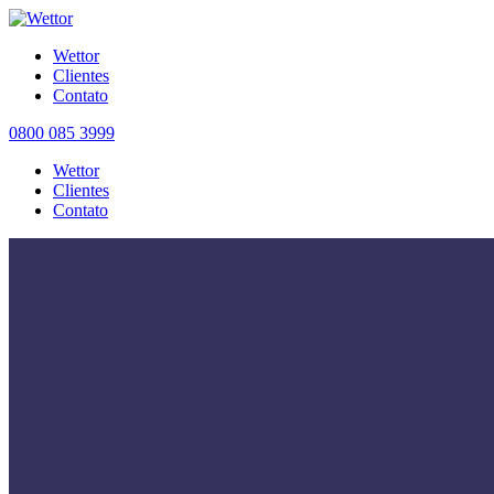
Wettor
Clientes
Contato
0800 085 3999
Wettor
Clientes
Contato