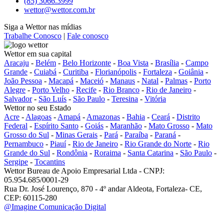
(85) 3066.3999
wettor@wettor.com.br
Siga a Wettor nas mídias
Trabalhe Conosco
|
Fale conosco
Wettor em sua capital
Aracaju
-
Belém
-
Belo Horizonte
-
Boa Vista
-
Brasília
-
Campo
Grande
-
Cuiabá
-
Curitiba
-
Florianópolis
-
Fortaleza
-
Goiânia
-
João Pessoa
-
Macapá
-
Maceió
-
Manaus
-
Natal
-
Palmas
-
Porto
Alegre
-
Porto Velho
-
Recife
-
Rio Branco
-
Rio de Janeiro
-
Salvador
-
São Luís
-
São Paulo
-
Teresina
-
Vitória
Wettor no seu Estado
Acre
-
Alagoas
-
Amapá
-
Amazonas
-
Bahia
-
Ceará
-
Distrito
Federal
-
Espírito Santo
-
Goiás
-
Maranhão
-
Mato Grosso
-
Mato
Grosso do Sul
-
Minas Gerais
-
Pará
-
Paraíba
-
Paraná
-
Pernambuco
-
Piauí
-
Rio de Janeiro
-
Rio Grande do Norte
-
Rio
Grande do Sul
-
Rondônia
-
Roraima
-
Santa Catarina
-
São Paulo
-
Sergipe
-
Tocantins
Wettor Bureau de Apoio Empresarial Ltda - CNPJ:
05.954.685/0001-29
Rua Dr. José Lourenço, 870 - 4º andar Aldeota, Fortaleza- CE,
CEP: 60115-280
@Imagine Comunicação Digital