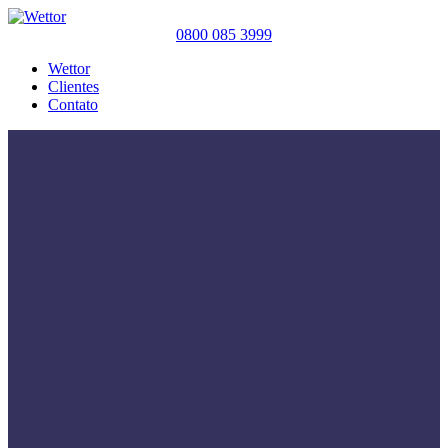
0800 085 3999
Wettor
Clientes
Contato