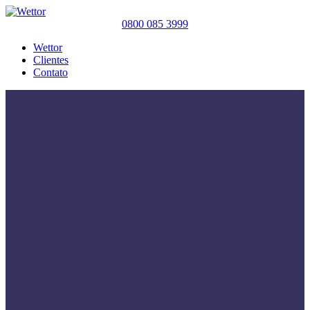
0800 085 3999
Wettor
Clientes
Contato