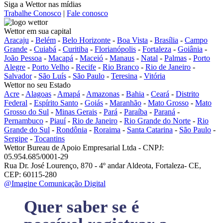
Siga a Wettor nas mídias
Trabalhe Conosco
|
Fale conosco
Wettor em sua capital
Aracaju
-
Belém
-
Belo Horizonte
-
Boa Vista
-
Brasília
-
Campo
Grande
-
Cuiabá
-
Curitiba
-
Florianópolis
-
Fortaleza
-
Goiânia
-
João Pessoa
-
Macapá
-
Maceió
-
Manaus
-
Natal
-
Palmas
-
Porto
Alegre
-
Porto Velho
-
Recife
-
Rio Branco
-
Rio de Janeiro
-
Salvador
-
São Luís
-
São Paulo
-
Teresina
-
Vitória
Wettor no seu Estado
Acre
-
Alagoas
-
Amapá
-
Amazonas
-
Bahia
-
Ceará
-
Distrito
Federal
-
Espírito Santo
-
Goiás
-
Maranhão
-
Mato Grosso
-
Mato
Grosso do Sul
-
Minas Gerais
-
Pará
-
Paraíba
-
Paraná
-
Pernambuco
-
Piauí
-
Rio de Janeiro
-
Rio Grande do Norte
-
Rio
Grande do Sul
-
Rondônia
-
Roraima
-
Santa Catarina
-
São Paulo
-
Sergipe
-
Tocantins
Wettor Bureau de Apoio Empresarial Ltda - CNPJ:
05.954.685/0001-29
Rua Dr. José Lourenço, 870 - 4º andar Aldeota, Fortaleza- CE,
CEP: 60115-280
@Imagine Comunicação Digital
Quer saber se é